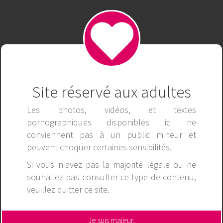
acteur cake and tania1988
mym tania1988 et acteur cake
adore la bite
mym tania1988
xhamster studios/tania1988
Site réservé aux adultes
Les photos, vidéos, et textes
pornographiques disponibles ici ne
Facebook
Twitter
Tumblr
Pinterest
conviennent pas à un public mineur et
LinkedIn
Reddit
XING
WhatsApp
peuvent choquer certaines sensibilités.
VK
Telegram
Si vous n'avez pas la majorité légale ou ne
souhaitez pas consulter ce type de contenu,
63491 visites
veuillez
quitter ce site
.
Je suis majeur,